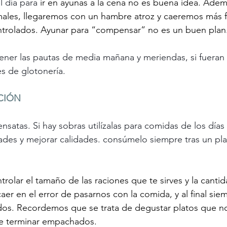
 día para 
ir en ayunas a la cena no es buena idea. Ademá
males, llegaremos con un hambre atroz y caeremos más f
ntrolados. Ayunar para “compensar” no es un buen plan
ner las pautas de media mañana y meriendas, si fueran 
es de glotonería.
CIÓN
satas. Si hay sobras utilízalas para comidas de los días 
ades y mejorar calidades. consúmelo siempre tras un pla
trolar el tamaño de las raciones que te sirves y la canti
er en el error de pasarnos con la comida, y al final sie
s. Recordemos que se trata de degustar platos que no
e terminar empachados.