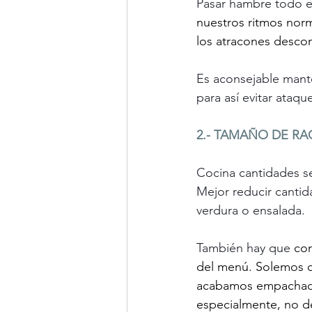
Pasar hambre todo el
nuestros ritmos nor
los atracones desco
Es aconsejable mante
para así evitar ataqu
2.- TAMAÑO DE RA
Cocina cantidades sen
Mejor reducir cantid
verdura o ensalada.
También hay que 
con
del menú. Solemos ca
acabamos empachado
especialmente, no d