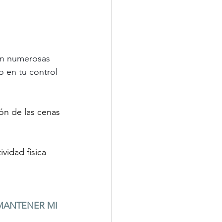
an numerosas 
 en tu control 
ón de las cenas 
vidad física  
MANTENER MI 