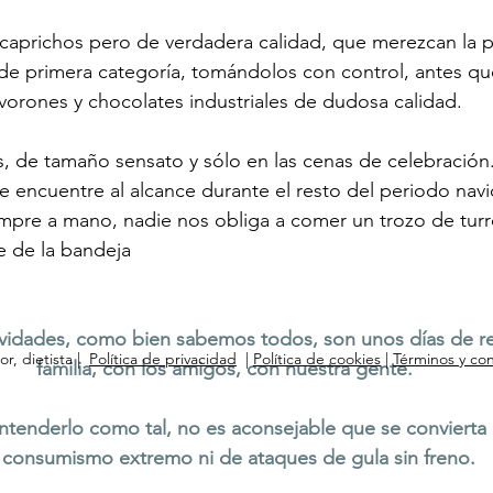
caprichos pero de verdadera calidad, que merezcan la 
de primera categoría, tomándolos con control, antes qu
orones y chocolates industriales de dudosa calidad.
, de tamaño sensato y sólo en las cenas de celebración.
encuentre al alcance durante el resto del periodo navid
mpre a mano, nadie nos obliga a comer un trozo de turr
 de la bandeja
Navidades, como bien sabemos todos, son unos días de re
or, dietista |
Política de privacidad
|
Política de cookies
|
Términos y co
familia, con los amigos, con nuestra gente.
tenderlo como tal, no es aconsejable que se convierta 
 consumismo extremo ni de ataques de gula sin freno.