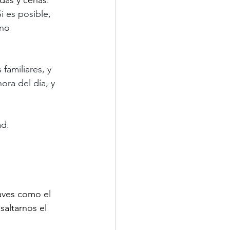
das y cenas.
 es posible, 
no 
familiares, y 
ora del día, y 
ad.
uaves como el 
altarnos el 