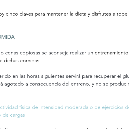
oy cinco claves para mantener la dieta y disfrutes a tope
COMIDA
o cenas copiosas se aconseja realizar un 
entrenamiento 
de dichas comidas.
erido en las horas siguientes servirá para recuperar el g
á agotado a consecuencia del entreno, y no se produci
tividad física de intensidad moderada o de ejercicios d
o de cargas