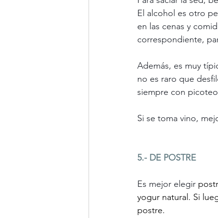
Para saciar la sed, b
El alcohol es otro p
en las cenas y comi
correspondiente, par
Además, es muy típic
no es raro que desfi
siempre con picoteo
Si se toma vino, mej
5.
- DE
 POSTRE
Es mejor elegir 
postr
yogur natural. Si lu
postre.