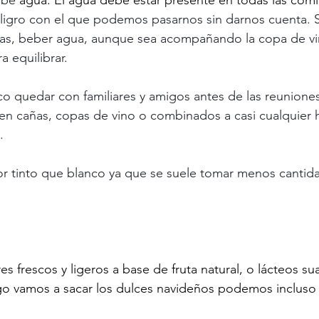
ebe 
agua. El agua debe estar presente en todas las comi
eligro con el que podemos pasarnos sin darnos cuenta. Si
das, beber agua, aunque sea acompañando la copa de vi
a equilibrar.
o quedar con familiares y amigos antes de las reuniones 
len cañas, copas de vino o combinados a casi cualquier h
.
or tinto que blanco ya que se suele tomar menos cantid
es frescos y ligeros a base de fruta natural, o lácteos s
ego vamos a sacar los dulces navideños podemos incluso s