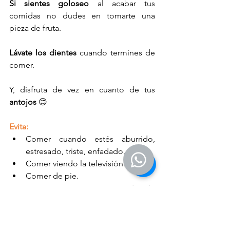
Si sientes goloseo
 al acabar tus 
comidas no dudes en tomarte una 
pieza de fruta.
Lávate los dientes
 cuando termines de 
comer. 
Y, disfruta de vez en cuanto de tus 
antojos
 😊 
Evita:
Comer cuando estés aburrido, 
estresado, triste, enfadado.
Comer viendo la televisión.
Comer de pie.
Comer mientras cocinas o das de 
comer a tus hijos pequeños.
Comer deprisa sin masticar ni 
saborear tus platos.